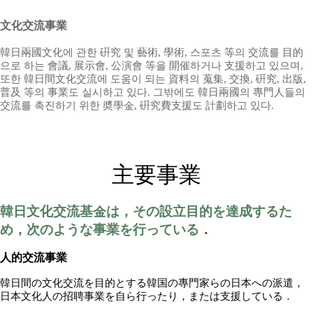
文化交流事業
韓日兩國文化에 관한 硏究 및 藝術, 學術, 스포츠 等의 交流를 目的
으로 하는 會議, 展示會, 公演會 等을 開催하거나 支援하고 있으며,
또한 韓日間文化交流에 도움이 되는 資料의 蒐集, 交換, 硏究, 出版,
普及 等의 事業도 실시하고 있다. 그밖에도 韓日兩國의 專門人들의
交流를 촉진하기 위한 奬學金, 硏究費支援도 計劃하고 있다.
主要事業
韓日文化交流基金は，その設立目的を達成するた
め，次のような事業を行っている
．
人的交流事業
韓日間
の
文化交流
を
目的
とする
韓国
の
專門家
らの
日本
への
派遣
，
日本文化人
の
招聘事業
を
自
ら
行
ったり
，
または
支援
している
．