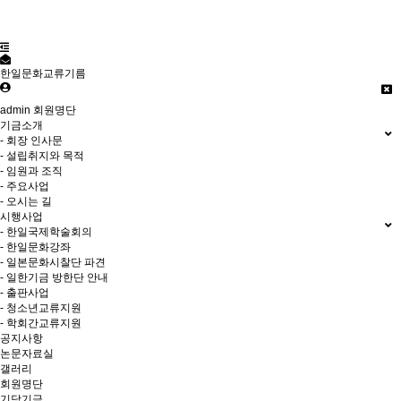
한일문화교류기름
admin
회원명단
기금소개
- 회장 인사문
- 설립취지와 목적
- 임원과 조직
- 주요사업
- 오시는 길
시행사업
- 한일국제학술회의
- 한일문화강좌
- 일본문화시찰단 파견
- 일한기금 방한단 안내
- 출판사업
- 청소년교류지원
- 학회간교류지원
공지사항
논문자료실
갤러리
회원명단
기당기금