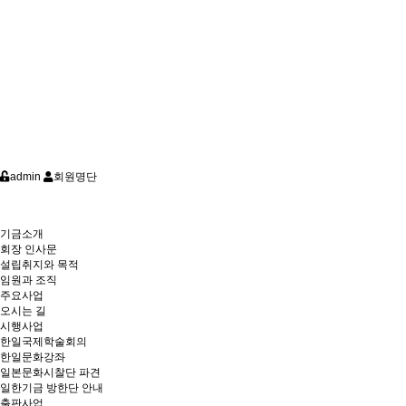
admin
회원명단
기금소개
회장 인사문
설립취지와 목적
임원과 조직
주요사업
오시는 길
시행사업
한일국제학술회의
한일문화강좌
일본문화시찰단 파견
일한기금 방한단 안내
출판사업