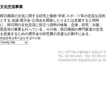
文化交流事業
韓日兩国
の
文化
に
関
する
硏究
と
藝術
·
学術
·
スポ
－
ツ
等
の
交流
を
目的
とする
会議
·
展示会
·
公演会
を
開催
したりまたは
支援
すると
同時
に
，
韓日間
の
文化交流
に
役立
つ
資料
の
收集
，
交換
，
硏究
，
出版
，
普及等
の
事業
も
行
っている
．
その
他
，
韓日兩国
の
專門家達
の
交流
を
促進
するための
奬学金
や
硏究費
の
支援
も
計劃中
にある
．
한일문화교류기금소개
공지사항
주소 : (07238) 서울특별시 영등포구
TEL : 02-784-1023
FAX : 02-784-
Copyright 2021 한일문화교류기금. All R