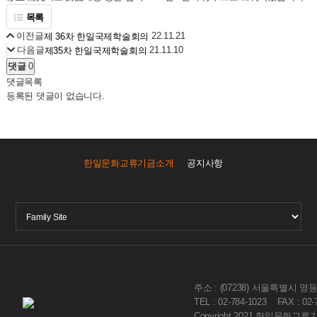
목록
이전글
22.11.21
제 36차 한일국제학술회의
다음글
21.11.10
제35차 한일국제학술회의
댓글
0
댓글목록
등록된 댓글이 없습니다.
한일문화교류기금소개
공지사항
주소 : (07238) 서울특별시 
TEL : 02-784-1023
FAX : 02
Copyright 2021 한일문화교류기금. 