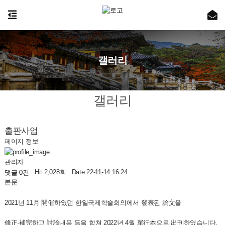
갤러리
갤러리
출판사업
페이지 정보
관리자
Hit 2,028회
Date 22-11-14 16:24
댓글 0건
본문
2021년 11月 開催하였던 한일국제학술회의에서 發表된 論文을
修正·補完하고 討論내용 등을 합쳐 2022년 4월 單行本으로 出刊하였습니다.