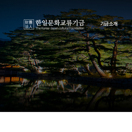
기금소개
회장 인사문
설립취지와 목적
임원과 조직
주요사업
오시는 길