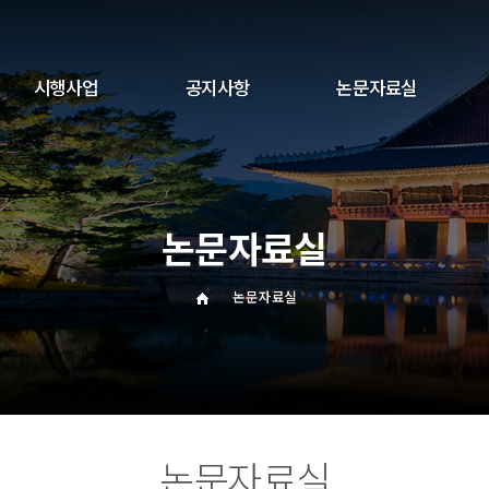
시행사업
공지사항
논문자료실
한일국제학술회의
한일문화강좌
논문자료실
일본문화시찰단 파견
일한기금 방한단 안내
논문자료실
출판사업
청소년교류지원
학회간교류지원
논문자료실